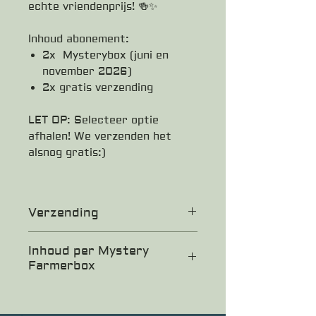
echte vriendenprijs! 🍻✨
Inhoud abonement:
2x Mysterybox (juni en
november 2026)
2x gratis verzending
LET OP: Selecteer optie
afhalen! We verzenden het
alsnog gratis:)
Verzending
Let op: De boxen worden verzonden in
Inhoud per Mystery
juni en november 2026.
Farmerbox
We sturen vooraf een update om te
laten weten dat de verzending eraan
12 Boeren Brouwers bieren
komt. Ben je verhuisd? Laat het ons
Minimaal 3 verschillende bieren
dan even weten!