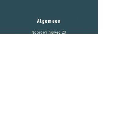
Limited editions
Bieren bevatten ingrediënten van
eigen bodem!
Algemeen
Noorderringweg 23
8312RD Creil
Noordoostpolder
info@boerenbrouwers.nl
Store Policy
Betaling en levering
Algemene voorwaarden
Retourbeleid
Juridische kennisgeving
Privacybeleid
Cookiebeleid