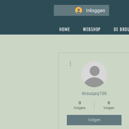
Inloggen
HOME
WEBSHOP
DE BRO
Meer acties
ikisuqaq106
0
0
Volgers
Volgen
Volgen