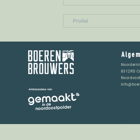
Profiel
Alge
Noorderri
8312RD Cr
Noordoost
info@boer